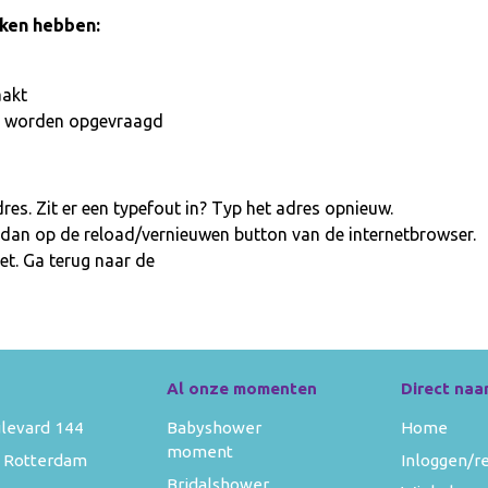
aken hebben:
aakt
iet worden opgevraagd
es. Zit er een typefout in? Typ het adres opnieuw.
 dan op de reload/vernieuwen button van de internetbrowser.
et. Ga terug naar de
homepage
Al onze momenten
Direct naa
levard 144
Babyshower
Home
moment
 Rotterdam
Inloggen/r
Bridalshower