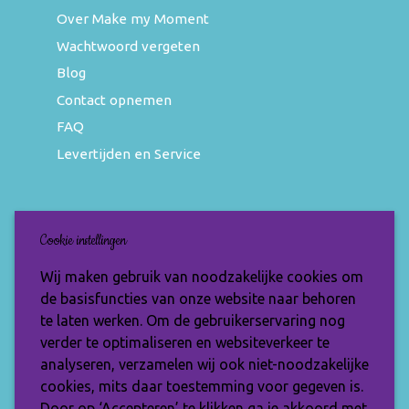
Over Make my Moment
Wachtwoord vergeten
Blog
Contact opnemen
FAQ
Levertijden en Service
Nieuwsbrief
Cookie instellingen
Wil jij op de hoogte blijven van de nieuwste
Wij maken gebruik van noodzakelijke cookies om
items en speciale aanbiedingen? Vul je e-
de basisfuncties van onze website naar behoren
mailadres dan in en ontvang de Make My
te laten werken. Om de gebruikerservaring nog
Moment nieuwsbrief.
verder te optimaliseren en websiteverkeer te
analyseren, verzamelen wij ook niet-noodzakelijke
cookies, mits daar toestemming voor gegeven is.
Door op ‘Accepteren’ te klikken ga je akkoord met