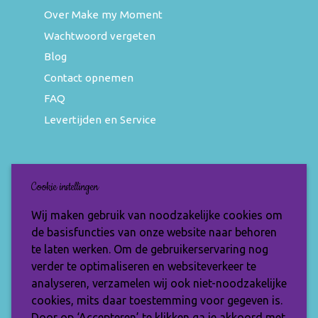
Over Make my Moment
Wachtwoord vergeten
Blog
Contact opnemen
FAQ
Levertijden en Service
Nieuwsbrief
Cookie instellingen
Wil jij op de hoogte blijven van de nieuwste
Wij maken gebruik van noodzakelijke cookies om
items en speciale aanbiedingen? Vul je e-
de basisfuncties van onze website naar behoren
mailadres dan in en ontvang de Make My
te laten werken. Om de gebruikerservaring nog
Moment nieuwsbrief.
verder te optimaliseren en websiteverkeer te
analyseren, verzamelen wij ook niet-noodzakelijke
cookies, mits daar toestemming voor gegeven is.
Door op ‘Accepteren’ te klikken ga je akkoord met