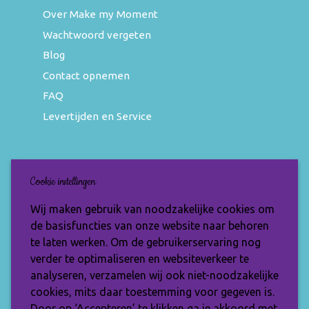
Over Make my Moment
Wachtwoord vergeten
Blog
Contact opnemen
FAQ
Levertijden en Service
Nieuwsbrief
Cookie instellingen
Wil jij op de hoogte blijven van de nieuwste
Wij maken gebruik van noodzakelijke cookies om
items en speciale aanbiedingen? Vul je e-
de basisfuncties van onze website naar behoren
mailadres dan in en ontvang de Make My
te laten werken. Om de gebruikerservaring nog
Moment nieuwsbrief.
verder te optimaliseren en websiteverkeer te
analyseren, verzamelen wij ook niet-noodzakelijke
cookies, mits daar toestemming voor gegeven is.
Door op ‘Accepteren’ te klikken ga je akkoord met