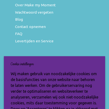
Over Make my Moment
Wachtwoord vergeten
Blog
Contact opnemen
FAQ
Levertijden en Service
Nieuwsbrief
Cookie instellingen
Wil jij op de hoogte blijven van de nieuwste
Wij maken gebruik van noodzakelijke cookies om
items en speciale aanbiedingen? Vul je e-
de basisfuncties van onze website naar behoren
mailadres dan in en ontvang de Make My
te laten werken. Om de gebruikerservaring nog
Moment nieuwsbrief.
verder te optimaliseren en websiteverkeer te
analyseren, verzamelen wij ook niet-noodzakelijke
cookies, mits daar toestemming voor gegeven is.
Door op ‘Accepteren’ te klikken ga je akkoord met