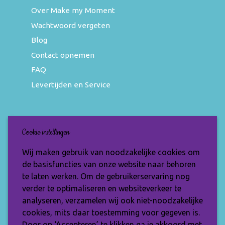
Over Make my Moment
Wachtwoord vergeten
Blog
Contact opnemen
FAQ
Levertijden en Service
Nieuwsbrief
Cookie instellingen
Wil jij op de hoogte blijven van de nieuwste
Wij maken gebruik van noodzakelijke cookies om
items en speciale aanbiedingen? Vul je e-
de basisfuncties van onze website naar behoren
mailadres dan in en ontvang de Make My
te laten werken. Om de gebruikerservaring nog
Moment nieuwsbrief.
verder te optimaliseren en websiteverkeer te
analyseren, verzamelen wij ook niet-noodzakelijke
cookies, mits daar toestemming voor gegeven is.
Door op ‘Accepteren’ te klikken ga je akkoord met