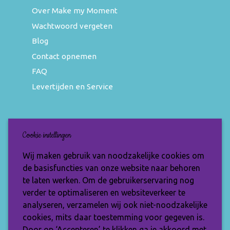
Over Make my Moment
Wachtwoord vergeten
Blog
Contact opnemen
FAQ
Levertijden en Service
Nieuwsbrief
Cookie instellingen
Wil jij op de hoogte blijven van de nieuwste
Wij maken gebruik van noodzakelijke cookies om
items en speciale aanbiedingen? Vul je e-
de basisfuncties van onze website naar behoren
mailadres dan in en ontvang de Make My
te laten werken. Om de gebruikerservaring nog
Moment nieuwsbrief.
verder te optimaliseren en websiteverkeer te
analyseren, verzamelen wij ook niet-noodzakelijke
cookies, mits daar toestemming voor gegeven is.
Door op ‘Accepteren’ te klikken ga je akkoord met