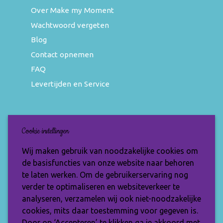
Over Make my Moment
Wachtwoord vergeten
Blog
Contact opnemen
FAQ
Levertijden en Service
Nieuwsbrief
Cookie instellingen
Wil jij op de hoogte blijven van de nieuwste
Wij maken gebruik van noodzakelijke cookies om
items en speciale aanbiedingen? Vul je e-
de basisfuncties van onze website naar behoren
mailadres dan in en ontvang de Make My
te laten werken. Om de gebruikerservaring nog
Moment nieuwsbrief.
verder te optimaliseren en websiteverkeer te
analyseren, verzamelen wij ook niet-noodzakelijke
cookies, mits daar toestemming voor gegeven is.
Door op ‘Accepteren’ te klikken ga je akkoord met