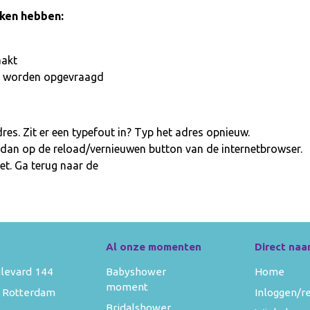
aken hebben:
aakt
iet worden opgevraagd
es. Zit er een typefout in? Typ het adres opnieuw.
 dan op de reload/vernieuwen button van de internetbrowser.
et. Ga terug naar de
homepage
Al onze momenten
Direct naa
levard 144
Babyshower
Home
moment
 Rotterdam
Inloggen/r
Bridalshower