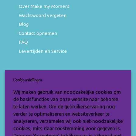
Over Make my Moment
Wachtwoord vergeten
Blog
Contact opnemen
FAQ
Levertijden en Service
Nieuwsbrief
Cookie instellingen
Wil jij op de hoogte blijven van de nieuwste
Wij maken gebruik van noodzakelijke cookies om
items en speciale aanbiedingen? Vul je e-
de basisfuncties van onze website naar behoren
mailadres dan in en ontvang de Make My
te laten werken. Om de gebruikerservaring nog
Moment nieuwsbrief.
verder te optimaliseren en websiteverkeer te
analyseren, verzamelen wij ook niet-noodzakelijke
cookies, mits daar toestemming voor gegeven is.
Door op ‘Accepteren’ te klikken ga je akkoord met