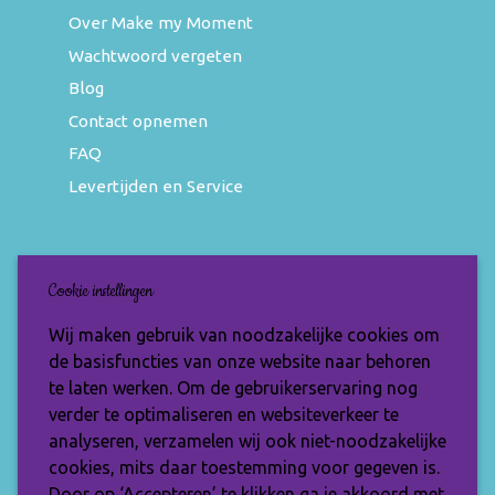
Over Make my Moment
Wachtwoord vergeten
Blog
Contact opnemen
FAQ
Levertijden en Service
Nieuwsbrief
Cookie instellingen
Wil jij op de hoogte blijven van de nieuwste
Wij maken gebruik van noodzakelijke cookies om
items en speciale aanbiedingen? Vul je e-
de basisfuncties van onze website naar behoren
mailadres dan in en ontvang de Make My
te laten werken. Om de gebruikerservaring nog
Moment nieuwsbrief.
verder te optimaliseren en websiteverkeer te
analyseren, verzamelen wij ook niet-noodzakelijke
cookies, mits daar toestemming voor gegeven is.
Door op ‘Accepteren’ te klikken ga je akkoord met