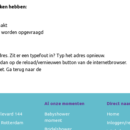
aken hebben:
aakt
iet worden opgevraagd
es. Zit er een typefout in? Typ het adres opnieuw.
 dan op de reload/vernieuwen button van de internetbrowser.
et. Ga terug naar de
homepage
Al onze momenten
Direct naa
levard 144
Babyshower
Home
moment
 Rotterdam
Inloggen/r
Bridalshower