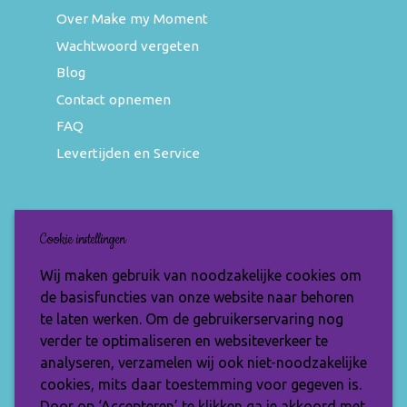
Over Make my Moment
Wachtwoord vergeten
Blog
Contact opnemen
FAQ
Levertijden en Service
Nieuwsbrief
Cookie instellingen
Wil jij op de hoogte blijven van de nieuwste
Wij maken gebruik van noodzakelijke cookies om
items en speciale aanbiedingen? Vul je e-
de basisfuncties van onze website naar behoren
mailadres dan in en ontvang de Make My
te laten werken. Om de gebruikerservaring nog
Moment nieuwsbrief.
verder te optimaliseren en websiteverkeer te
analyseren, verzamelen wij ook niet-noodzakelijke
cookies, mits daar toestemming voor gegeven is.
Door op ‘Accepteren’ te klikken ga je akkoord met