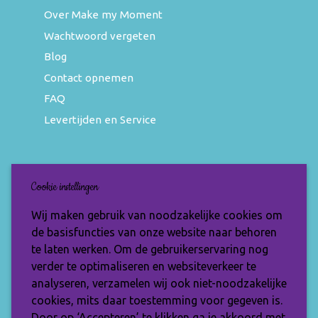
Over Make my Moment
Wachtwoord vergeten
Blog
Contact opnemen
FAQ
Levertijden en Service
Nieuwsbrief
Cookie instellingen
Wil jij op de hoogte blijven van de nieuwste
Wij maken gebruik van noodzakelijke cookies om
items en speciale aanbiedingen? Vul je e-
de basisfuncties van onze website naar behoren
mailadres dan in en ontvang de Make My
te laten werken. Om de gebruikerservaring nog
Moment nieuwsbrief.
verder te optimaliseren en websiteverkeer te
analyseren, verzamelen wij ook niet-noodzakelijke
cookies, mits daar toestemming voor gegeven is.
Door op ‘Accepteren’ te klikken ga je akkoord met