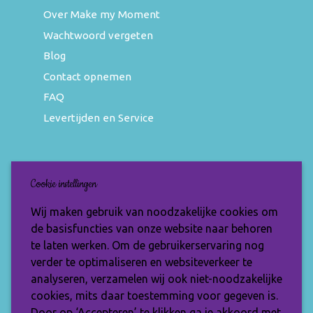
Over Make my Moment
Wachtwoord vergeten
Blog
Contact opnemen
FAQ
Levertijden en Service
Nieuwsbrief
Cookie instellingen
Wil jij op de hoogte blijven van de nieuwste
Wij maken gebruik van noodzakelijke cookies om
items en speciale aanbiedingen? Vul je e-
de basisfuncties van onze website naar behoren
mailadres dan in en ontvang de Make My
te laten werken. Om de gebruikerservaring nog
Moment nieuwsbrief.
verder te optimaliseren en websiteverkeer te
analyseren, verzamelen wij ook niet-noodzakelijke
cookies, mits daar toestemming voor gegeven is.
Door op ‘Accepteren’ te klikken ga je akkoord met