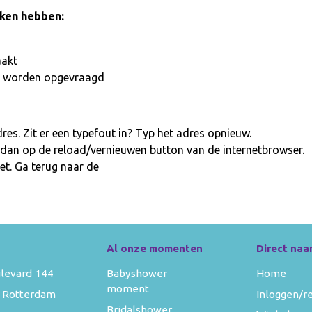
aken hebben:
aakt
iet worden opgevraagd
es. Zit er een typefout in? Typ het adres opnieuw.
 dan op de reload/vernieuwen button van de internetbrowser.
et. Ga terug naar de
homepage
Al onze momenten
Direct naa
levard 144
Babyshower
Home
moment
 Rotterdam
Inloggen/r
Bridalshower