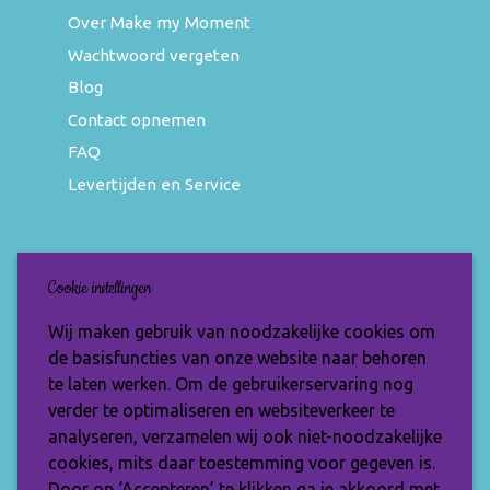
Over Make my Moment
Wachtwoord vergeten
Blog
Contact opnemen
FAQ
Levertijden en Service
Nieuwsbrief
Cookie instellingen
Wil jij op de hoogte blijven van de nieuwste
Wij maken gebruik van noodzakelijke cookies om
items en speciale aanbiedingen? Vul je e-
de basisfuncties van onze website naar behoren
mailadres dan in en ontvang de Make My
te laten werken. Om de gebruikerservaring nog
Moment nieuwsbrief.
verder te optimaliseren en websiteverkeer te
analyseren, verzamelen wij ook niet-noodzakelijke
cookies, mits daar toestemming voor gegeven is.
Door op ‘Accepteren’ te klikken ga je akkoord met