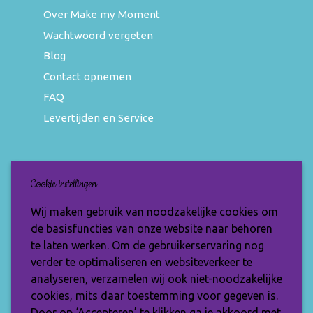
Over Make my Moment
Wachtwoord vergeten
Blog
Contact opnemen
FAQ
Levertijden en Service
Nieuwsbrief
Cookie instellingen
Wil jij op de hoogte blijven van de nieuwste
Wij maken gebruik van noodzakelijke cookies om
items en speciale aanbiedingen? Vul je e-
de basisfuncties van onze website naar behoren
mailadres dan in en ontvang de Make My
te laten werken. Om de gebruikerservaring nog
Moment nieuwsbrief.
verder te optimaliseren en websiteverkeer te
analyseren, verzamelen wij ook niet-noodzakelijke
cookies, mits daar toestemming voor gegeven is.
Door op ‘Accepteren’ te klikken ga je akkoord met