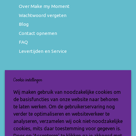
Over Make my Moment
Wachtwoord vergeten
Blog
Contact opnemen
FAQ
Levertijden en Service
Nieuwsbrief
Cookie instellingen
Wil jij op de hoogte blijven van de nieuwste
Wij maken gebruik van noodzakelijke cookies om
items en speciale aanbiedingen? Vul je e-
de basisfuncties van onze website naar behoren
mailadres dan in en ontvang de Make My
te laten werken. Om de gebruikerservaring nog
Moment nieuwsbrief.
verder te optimaliseren en websiteverkeer te
analyseren, verzamelen wij ook niet-noodzakelijke
cookies, mits daar toestemming voor gegeven is.
Door op ‘Accepteren’ te klikken ga je akkoord met