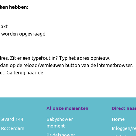
aken hebben:
aakt
iet worden opgevraagd
es. Zit er een typefout in? Typ het adres opnieuw.
 dan op de reload/vernieuwen button van de internetbrowser.
et. Ga terug naar de
homepage
Al onze momenten
Direct naa
levard 144
Babyshower
Home
moment
 Rotterdam
Inloggen/r
Bridalshower