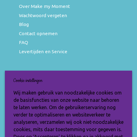
Over Make my Moment
Wachtwoord vergeten
Blog
Contact opnemen
FAQ
Levertijden en Service
Nieuwsbrief
Cookie instellingen
Wil jij op de hoogte blijven van de nieuwste
Wij maken gebruik van noodzakelijke cookies om
items en speciale aanbiedingen? Vul je e-
de basisfuncties van onze website naar behoren
mailadres dan in en ontvang de Make My
te laten werken. Om de gebruikerservaring nog
Moment nieuwsbrief.
verder te optimaliseren en websiteverkeer te
analyseren, verzamelen wij ook niet-noodzakelijke
cookies, mits daar toestemming voor gegeven is.
Door op ‘Accepteren’ te klikken ga je akkoord met