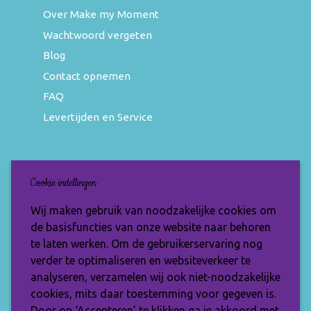
Over Make my Moment
Wachtwoord vergeten
Blog
Contact opnemen
FAQ
Levertijden en Service
Nieuwsbrief
Cookie instellingen
Wil jij op de hoogte blijven van de nieuwste
Wij maken gebruik van noodzakelijke cookies om
items en speciale aanbiedingen? Vul je e-
de basisfuncties van onze website naar behoren
mailadres dan in en ontvang de Make My
te laten werken. Om de gebruikerservaring nog
Moment nieuwsbrief.
verder te optimaliseren en websiteverkeer te
analyseren, verzamelen wij ook niet-noodzakelijke
cookies, mits daar toestemming voor gegeven is.
Door op ‘Accepteren’ te klikken ga je akkoord met