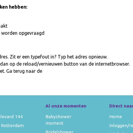
aken hebben:
aakt
iet worden opgevraagd
es. Zit er een typefout in? Typ het adres opnieuw.
 dan op de reload/vernieuwen button van de internetbrowser.
et. Ga terug naar de
homepage
Al onze momenten
Direct naa
levard 144
Babyshower
Home
moment
 Rotterdam
Inloggen/r
Bridalshower