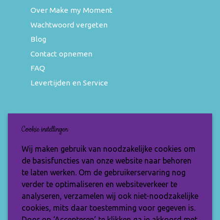
Over Make my Moment
Wachtwoord vergeten
Blog
Contact opnemen
FAQ
Levertijden en Service
Nieuwsbrief
Cookie instellingen
Wil jij op de hoogte blijven van de nieuwste
Wij maken gebruik van noodzakelijke cookies om
items en speciale aanbiedingen? Vul je e-
de basisfuncties van onze website naar behoren
mailadres dan in en ontvang de Make My
te laten werken. Om de gebruikerservaring nog
Moment nieuwsbrief.
verder te optimaliseren en websiteverkeer te
analyseren, verzamelen wij ook niet-noodzakelijke
cookies, mits daar toestemming voor gegeven is.
Door op ‘Accepteren’ te klikken ga je akkoord met