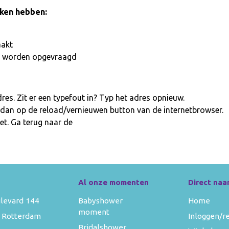
aken hebben:
aakt
iet worden opgevraagd
es. Zit er een typefout in? Typ het adres opnieuw.
 dan op de reload/vernieuwen button van de internetbrowser.
et. Ga terug naar de
homepage
Al onze momenten
Direct naa
levard 144
Babyshower
Home
moment
 Rotterdam
Inloggen/r
Bridalshower