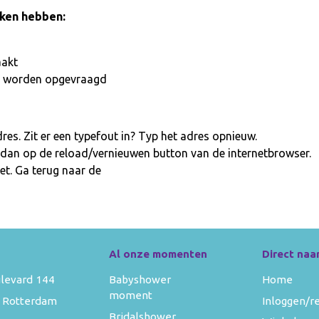
aken hebben:
aakt
iet worden opgevraagd
es. Zit er een typefout in? Typ het adres opnieuw.
 dan op de reload/vernieuwen button van de internetbrowser.
et. Ga terug naar de
homepage
Al onze momenten
Direct naa
levard 144
Babyshower
Home
moment
 Rotterdam
Inloggen/r
Bridalshower