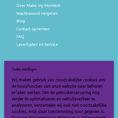
Over Make my Moment
Wachtwoord vergeten
Blog
Contact opnemen
FAQ
Levertijden en Service
Nieuwsbrief
Cookie instellingen
Wil jij op de hoogte blijven van de nieuwste
Wij maken gebruik van noodzakelijke cookies om
items en speciale aanbiedingen? Vul je e-
de basisfuncties van onze website naar behoren
mailadres dan in en ontvang de Make My
te laten werken. Om de gebruikerservaring nog
Moment nieuwsbrief.
verder te optimaliseren en websiteverkeer te
analyseren, verzamelen wij ook niet-noodzakelijke
cookies, mits daar toestemming voor gegeven is.
Door op ‘Accepteren’ te klikken ga je akkoord met