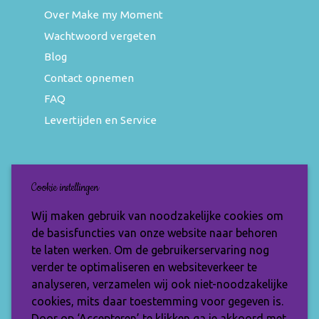
Over Make my Moment
Wachtwoord vergeten
Blog
Contact opnemen
FAQ
Levertijden en Service
Nieuwsbrief
Cookie instellingen
Wil jij op de hoogte blijven van de nieuwste
Wij maken gebruik van noodzakelijke cookies om
items en speciale aanbiedingen? Vul je e-
de basisfuncties van onze website naar behoren
mailadres dan in en ontvang de Make My
te laten werken. Om de gebruikerservaring nog
Moment nieuwsbrief.
verder te optimaliseren en websiteverkeer te
analyseren, verzamelen wij ook niet-noodzakelijke
cookies, mits daar toestemming voor gegeven is.
Door op ‘Accepteren’ te klikken ga je akkoord met