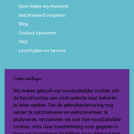
Over Make my Moment
Wachtwoord vergeten
Blog
Contact opnemen
FAQ
Levertijden en Service
Nieuwsbrief
Cookie instellingen
Wil jij op de hoogte blijven van de nieuwste
Wij maken gebruik van noodzakelijke cookies om
items en speciale aanbiedingen? Vul je e-
de basisfuncties van onze website naar behoren
mailadres dan in en ontvang de Make My
te laten werken. Om de gebruikerservaring nog
Moment nieuwsbrief.
verder te optimaliseren en websiteverkeer te
analyseren, verzamelen wij ook niet-noodzakelijke
cookies, mits daar toestemming voor gegeven is.
Door op ‘Accepteren’ te klikken ga je akkoord met