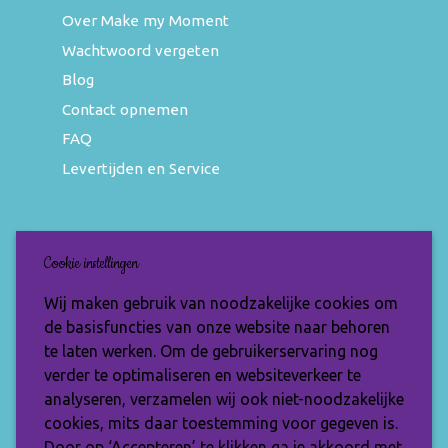
Over Make my Moment
Wachtwoord vergeten
Blog
Contact opnemen
FAQ
Levertijden en Service
Nieuwsbrief
Cookie instellingen
Wil jij op de hoogte blijven van de nieuwste
Wij maken gebruik van noodzakelijke cookies om
items en speciale aanbiedingen? Vul je e-
de basisfuncties van onze website naar behoren
mailadres dan in en ontvang de Make My
te laten werken. Om de gebruikerservaring nog
Moment nieuwsbrief.
verder te optimaliseren en websiteverkeer te
analyseren, verzamelen wij ook niet-noodzakelijke
cookies, mits daar toestemming voor gegeven is.
Door op ‘Accepteren’ te klikken ga je akkoord met