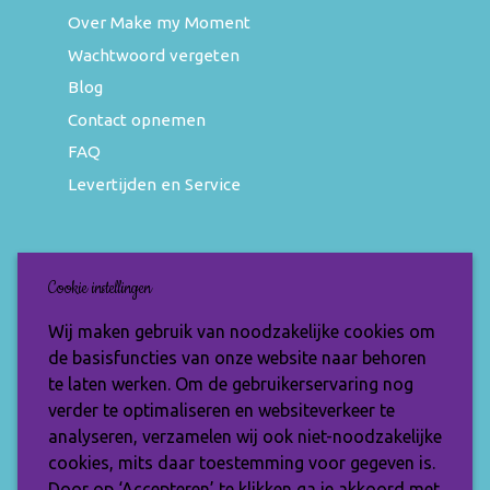
Over Make my Moment
Wachtwoord vergeten
Blog
Contact opnemen
FAQ
Levertijden en Service
Nieuwsbrief
Cookie instellingen
Wil jij op de hoogte blijven van de nieuwste
Wij maken gebruik van noodzakelijke cookies om
items en speciale aanbiedingen? Vul je e-
de basisfuncties van onze website naar behoren
mailadres dan in en ontvang de Make My
te laten werken. Om de gebruikerservaring nog
Moment nieuwsbrief.
verder te optimaliseren en websiteverkeer te
analyseren, verzamelen wij ook niet-noodzakelijke
cookies, mits daar toestemming voor gegeven is.
Door op ‘Accepteren’ te klikken ga je akkoord met