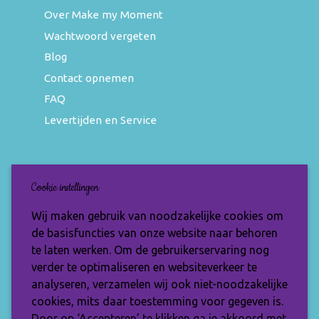
Over Make my Moment
Wachtwoord vergeten
Blog
Contact opnemen
FAQ
Levertijden en Service
Nieuwsbrief
Cookie instellingen
Wil jij op de hoogte blijven van de nieuwste
Wij maken gebruik van noodzakelijke cookies om
items en speciale aanbiedingen? Vul je e-
de basisfuncties van onze website naar behoren
mailadres dan in en ontvang de Make My
te laten werken. Om de gebruikerservaring nog
Moment nieuwsbrief.
verder te optimaliseren en websiteverkeer te
analyseren, verzamelen wij ook niet-noodzakelijke
cookies, mits daar toestemming voor gegeven is.
Door op ‘Accepteren’ te klikken ga je akkoord met