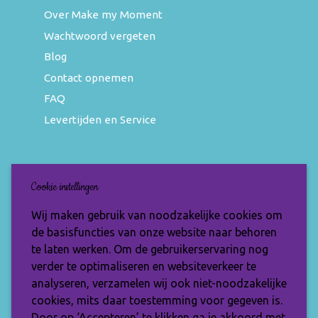
Over Make my Moment
Wachtwoord vergeten
Blog
Contact opnemen
FAQ
Levertijden en Service
Nieuwsbrief
Cookie instellingen
Wil jij op de hoogte blijven van de nieuwste
Wij maken gebruik van noodzakelijke cookies om
items en speciale aanbiedingen? Vul je e-
de basisfuncties van onze website naar behoren
mailadres dan in en ontvang de Make My
te laten werken. Om de gebruikerservaring nog
Moment nieuwsbrief.
verder te optimaliseren en websiteverkeer te
analyseren, verzamelen wij ook niet-noodzakelijke
cookies, mits daar toestemming voor gegeven is.
Door op ‘Accepteren’ te klikken ga je akkoord met