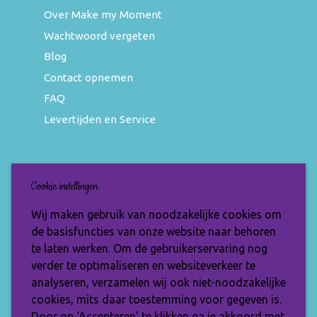
Over Make my Moment
Wachtwoord vergeten
Blog
Contact opnemen
FAQ
Levertijden en Service
Nieuwsbrief
Cookie instellingen
Wil jij op de hoogte blijven van de nieuwste
Wij maken gebruik van noodzakelijke cookies om
items en speciale aanbiedingen? Vul je e-
de basisfuncties van onze website naar behoren
mailadres dan in en ontvang de Make My
te laten werken. Om de gebruikerservaring nog
Moment nieuwsbrief.
verder te optimaliseren en websiteverkeer te
analyseren, verzamelen wij ook niet-noodzakelijke
cookies, mits daar toestemming voor gegeven is.
Door op ‘Accepteren’ te klikken ga je akkoord met