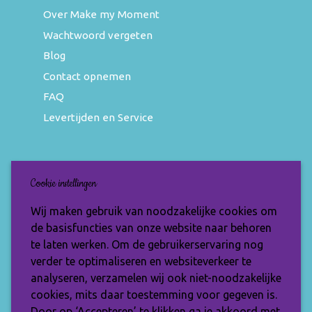
Over Make my Moment
Wachtwoord vergeten
Blog
Contact opnemen
FAQ
Levertijden en Service
Nieuwsbrief
Cookie instellingen
Wil jij op de hoogte blijven van de nieuwste
Wij maken gebruik van noodzakelijke cookies om
items en speciale aanbiedingen? Vul je e-
de basisfuncties van onze website naar behoren
mailadres dan in en ontvang de Make My
te laten werken. Om de gebruikerservaring nog
Moment nieuwsbrief.
verder te optimaliseren en websiteverkeer te
analyseren, verzamelen wij ook niet-noodzakelijke
cookies, mits daar toestemming voor gegeven is.
Door op ‘Accepteren’ te klikken ga je akkoord met