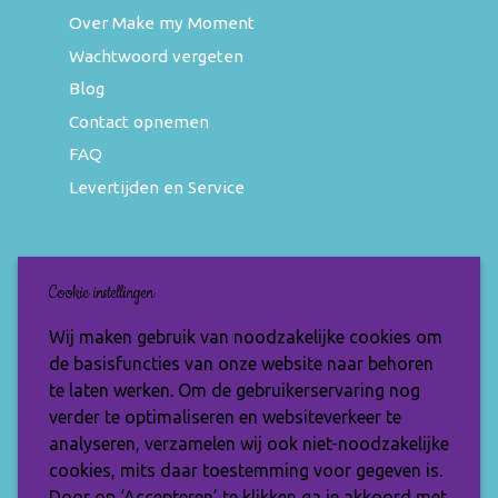
Over Make my Moment
Wachtwoord vergeten
Blog
Contact opnemen
FAQ
Levertijden en Service
Nieuwsbrief
Cookie instellingen
Wil jij op de hoogte blijven van de nieuwste
Wij maken gebruik van noodzakelijke cookies om
items en speciale aanbiedingen? Vul je e-
de basisfuncties van onze website naar behoren
mailadres dan in en ontvang de Make My
te laten werken. Om de gebruikerservaring nog
Moment nieuwsbrief.
verder te optimaliseren en websiteverkeer te
analyseren, verzamelen wij ook niet-noodzakelijke
cookies, mits daar toestemming voor gegeven is.
Door op ‘Accepteren’ te klikken ga je akkoord met