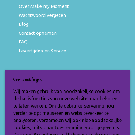
Over Make my Moment
Wachtwoord vergeten
Blog
Contact opnemen
FAQ
Levertijden en Service
Nieuwsbrief
Cookie instellingen
Wil jij op de hoogte blijven van de nieuwste
Wij maken gebruik van noodzakelijke cookies om
items en speciale aanbiedingen? Vul je e-
de basisfuncties van onze website naar behoren
mailadres dan in en ontvang de Make My
te laten werken. Om de gebruikerservaring nog
Moment nieuwsbrief.
verder te optimaliseren en websiteverkeer te
analyseren, verzamelen wij ook niet-noodzakelijke
cookies, mits daar toestemming voor gegeven is.
Door op ‘Accepteren’ te klikken ga je akkoord met