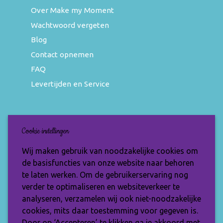
Over Make my Moment
Wachtwoord vergeten
Blog
Contact opnemen
FAQ
Levertijden en Service
Nieuwsbrief
Cookie instellingen
Wil jij op de hoogte blijven van de nieuwste
Wij maken gebruik van noodzakelijke cookies om
items en speciale aanbiedingen? Vul je e-
de basisfuncties van onze website naar behoren
mailadres dan in en ontvang de Make My
te laten werken. Om de gebruikerservaring nog
Moment nieuwsbrief.
verder te optimaliseren en websiteverkeer te
analyseren, verzamelen wij ook niet-noodzakelijke
cookies, mits daar toestemming voor gegeven is.
Door op ‘Accepteren’ te klikken ga je akkoord met