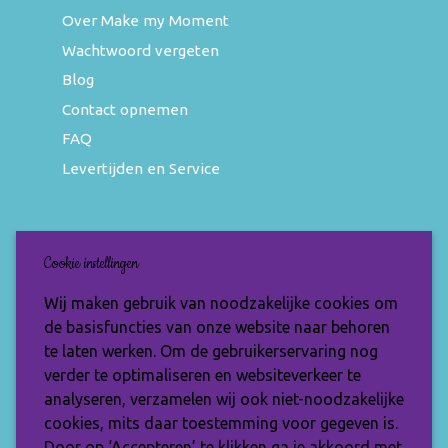
Over Make my Moment
Wachtwoord vergeten
Blog
Contact opnemen
FAQ
Levertijden en Service
Nieuwsbrief
Cookie instellingen
Wil jij op de hoogte blijven van de nieuwste
Wij maken gebruik van noodzakelijke cookies om
items en speciale aanbiedingen? Vul je e-
de basisfuncties van onze website naar behoren
mailadres dan in en ontvang de Make My
te laten werken. Om de gebruikerservaring nog
Moment nieuwsbrief.
verder te optimaliseren en websiteverkeer te
analyseren, verzamelen wij ook niet-noodzakelijke
cookies, mits daar toestemming voor gegeven is.
Door op ‘Accepteren’ te klikken ga je akkoord met