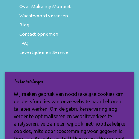
Over Make my Moment
Wachtwoord vergeten
Blog
Contact opnemen
FAQ
Levertijden en Service
Nieuwsbrief
Cookie instellingen
Wil jij op de hoogte blijven van de nieuwste
Wij maken gebruik van noodzakelijke cookies om
items en speciale aanbiedingen? Vul je e-
de basisfuncties van onze website naar behoren
mailadres dan in en ontvang de Make My
te laten werken. Om de gebruikerservaring nog
Moment nieuwsbrief.
verder te optimaliseren en websiteverkeer te
analyseren, verzamelen wij ook niet-noodzakelijke
cookies, mits daar toestemming voor gegeven is.
Door op ‘Accepteren’ te klikken ga je akkoord met