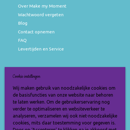
Over Make my Moment
Wachtwoord vergeten
Blog
Contact opnemen
FAQ
Levertijden en Service
Nieuwsbrief
Cookie instellingen
Wil jij op de hoogte blijven van de nieuwste
Wij maken gebruik van noodzakelijke cookies om
items en speciale aanbiedingen? Vul je e-
de basisfuncties van onze website naar behoren
mailadres dan in en ontvang de Make My
te laten werken. Om de gebruikerservaring nog
Moment nieuwsbrief.
verder te optimaliseren en websiteverkeer te
analyseren, verzamelen wij ook niet-noodzakelijke
cookies, mits daar toestemming voor gegeven is.
Door op ‘Accepteren’ te klikken ga je akkoord met