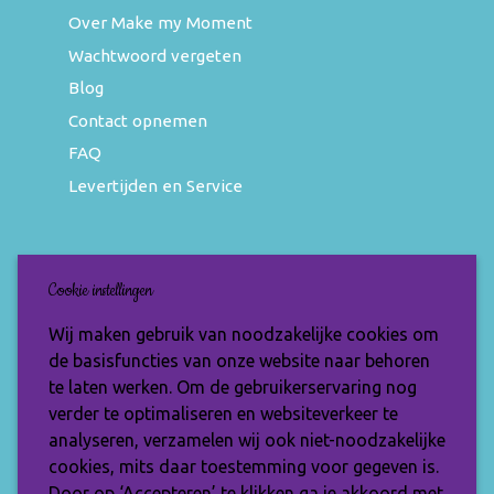
Over Make my Moment
Wachtwoord vergeten
Blog
Contact opnemen
FAQ
Levertijden en Service
Nieuwsbrief
Cookie instellingen
Wil jij op de hoogte blijven van de nieuwste
Wij maken gebruik van noodzakelijke cookies om
items en speciale aanbiedingen? Vul je e-
de basisfuncties van onze website naar behoren
mailadres dan in en ontvang de Make My
te laten werken. Om de gebruikerservaring nog
Moment nieuwsbrief.
verder te optimaliseren en websiteverkeer te
analyseren, verzamelen wij ook niet-noodzakelijke
cookies, mits daar toestemming voor gegeven is.
Door op ‘Accepteren’ te klikken ga je akkoord met