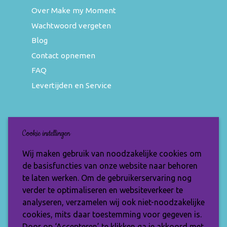
Over Make my Moment
Wachtwoord vergeten
Blog
Contact opnemen
FAQ
Levertijden en Service
Nieuwsbrief
Cookie instellingen
Wil jij op de hoogte blijven van de nieuwste
Wij maken gebruik van noodzakelijke cookies om
items en speciale aanbiedingen? Vul je e-
de basisfuncties van onze website naar behoren
mailadres dan in en ontvang de Make My
te laten werken. Om de gebruikerservaring nog
Moment nieuwsbrief.
verder te optimaliseren en websiteverkeer te
analyseren, verzamelen wij ook niet-noodzakelijke
cookies, mits daar toestemming voor gegeven is.
Door op ‘Accepteren’ te klikken ga je akkoord met