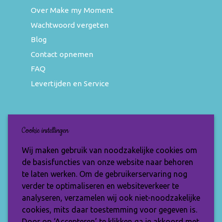
Over Make my Moment
Wachtwoord vergeten
Blog
Contact opnemen
FAQ
Levertijden en Service
Nieuwsbrief
Cookie instellingen
Wil jij op de hoogte blijven van de nieuwste
Wij maken gebruik van noodzakelijke cookies om
items en speciale aanbiedingen? Vul je e-
de basisfuncties van onze website naar behoren
mailadres dan in en ontvang de Make My
te laten werken. Om de gebruikerservaring nog
Moment nieuwsbrief.
verder te optimaliseren en websiteverkeer te
analyseren, verzamelen wij ook niet-noodzakelijke
cookies, mits daar toestemming voor gegeven is.
Door op ‘Accepteren’ te klikken ga je akkoord met