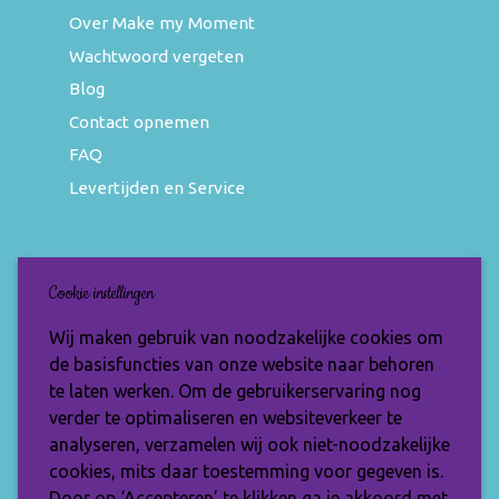
Over Make my Moment
Wachtwoord vergeten
Blog
Contact opnemen
FAQ
Levertijden en Service
Nieuwsbrief
Cookie instellingen
Wil jij op de hoogte blijven van de nieuwste
Wij maken gebruik van noodzakelijke cookies om
items en speciale aanbiedingen? Vul je e-
de basisfuncties van onze website naar behoren
mailadres dan in en ontvang de Make My
te laten werken. Om de gebruikerservaring nog
Moment nieuwsbrief.
verder te optimaliseren en websiteverkeer te
analyseren, verzamelen wij ook niet-noodzakelijke
cookies, mits daar toestemming voor gegeven is.
Door op ‘Accepteren’ te klikken ga je akkoord met