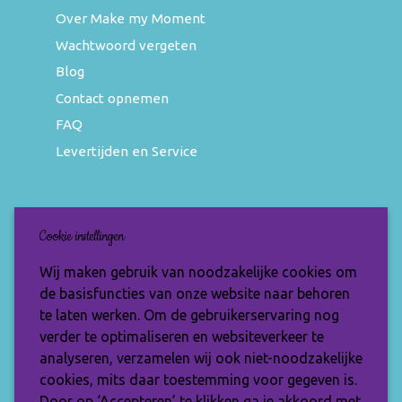
Over Make my Moment
Wachtwoord vergeten
Blog
Contact opnemen
FAQ
Levertijden en Service
Nieuwsbrief
Cookie instellingen
Wil jij op de hoogte blijven van de nieuwste
Wij maken gebruik van noodzakelijke cookies om
items en speciale aanbiedingen? Vul je e-
de basisfuncties van onze website naar behoren
mailadres dan in en ontvang de Make My
te laten werken. Om de gebruikerservaring nog
Moment nieuwsbrief.
verder te optimaliseren en websiteverkeer te
analyseren, verzamelen wij ook niet-noodzakelijke
cookies, mits daar toestemming voor gegeven is.
Door op ‘Accepteren’ te klikken ga je akkoord met