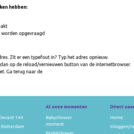
aken hebben:
aakt
iet worden opgevraagd
es. Zit er een typefout in? Typ het adres opnieuw.
 dan op de reload/vernieuwen button van de internetbrowser.
et. Ga terug naar de
homepage
Al onze momenten
Direct naa
levard 144
Babyshower
Home
moment
 Rotterdam
Inloggen/r
Bridalshower