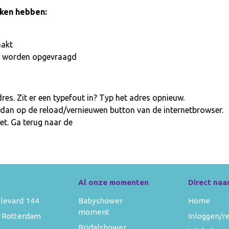
aken hebben:
aakt
iet worden opgevraagd
es. Zit er een typefout in? Typ het adres opnieuw.
 dan op de reload/vernieuwen button van de internetbrowser.
et. Ga terug naar de
homepage
Al onze momenten
Direct naa
levard 144
Babyshower
Home
moment
 Rotterdam
Inloggen/r
Bridalshower