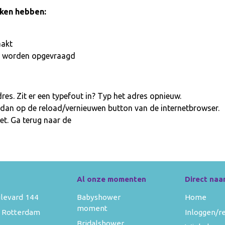
aken hebben:
aakt
iet worden opgevraagd
es. Zit er een typefout in? Typ het adres opnieuw.
 dan op de reload/vernieuwen button van de internetbrowser.
et. Ga terug naar de
homepage
Al onze momenten
Direct naa
levard 144
Babyshower
Home
moment
 Rotterdam
Inloggen/r
Bridalshower