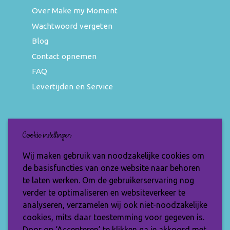
Over Make my Moment
Wachtwoord vergeten
Blog
Contact opnemen
FAQ
Levertijden en Service
Nieuwsbrief
Cookie instellingen
Wil jij op de hoogte blijven van de nieuwste
Wij maken gebruik van noodzakelijke cookies om
items en speciale aanbiedingen? Vul je e-
de basisfuncties van onze website naar behoren
mailadres dan in en ontvang de Make My
te laten werken. Om de gebruikerservaring nog
Moment nieuwsbrief.
verder te optimaliseren en websiteverkeer te
analyseren, verzamelen wij ook niet-noodzakelijke
cookies, mits daar toestemming voor gegeven is.
Door op ‘Accepteren’ te klikken ga je akkoord met